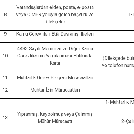
Vatandaşlardan elden, posta, e-posta
8
veya CİMER yoluyla gelen başvuru ve
1-
dilekçeler
9
Kamu Görevlileri Etik Davranış İlkeleri
4483 Sayılı Memurlar ve Diğer Kamu
10
Görevlilerinin Yargılanması Hakkında
(Dilekçede bul
Karar
ve telefon numa
11
Muhtarlık Görev Belgesi Müracaatları
12
Muhtar İzin Müracaatları
1-Muhtarlık M
Yıpranmış, Kaybolmuş veya Çalınmış
13
Mühür Müracaatı
2-Çalı