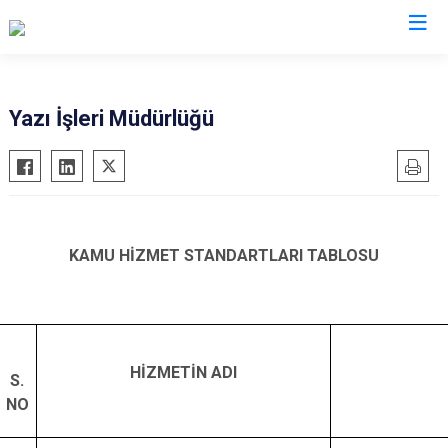
Kastamonu
Yazı İşleri Müdürlüğü
Abana
Hanönü
Ağlı
İhsangazi
Araç
İnebolu
Azdavay
Küre
KAMU HİZMET STANDARTLARI TABLOSU
Bozkurt
Pınarbaşı
Çatalzeytin
Şenpazar
Cide
Seydiler
HİZMETİN ADI
Daday
Taşköprü
S.
NO
Devrekani
Tosya
Doğanyurt