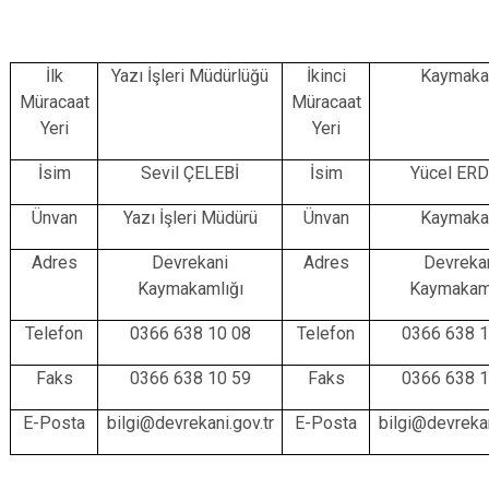
İlk
Yazı İşleri Müdürlüğü
İkinci
Kaymak
Müracaat
Müracaat
Yeri
Yeri
İsim
Sevil ÇELEBİ
İsim
Yücel ER
Ünvan
Yazı İşleri Müdürü
Ünvan
Kaymak
Adres
Devrekani
Adres
Devreka
Kaymakamlığı
Kaymakaml
Telefon
0366 638 10 08
Telefon
0366 638 1
Faks
0366 638 10 59
Faks
0366 638 1
E-Posta
bilgi@devrekani.gov.tr
E-Posta
bilgi@devrekan