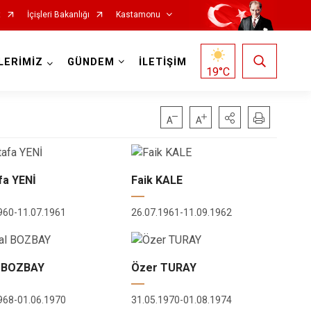
t
İçişleri Bakanlığı
Kastamonu
LERİMİZ
GÜNDEM
İLETİŞİM
19
°C
fa YENİ
Faik KALE
Hanönü
İhsangazi
960-11.07.1961
26.07.1961-11.09.1962
İnebolu
Küre
 BOZBAY
Özer TURAY
Pınarbaşı
Şenpazar
968-01.06.1970
31.05.1970-01.08.1974