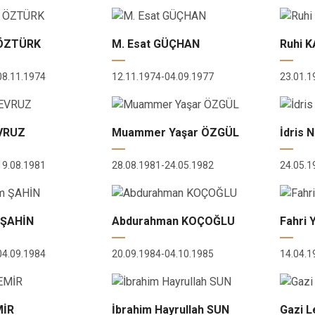
Cide
Daday
 ÖZTÜRK
M. Esat GÜÇHAN
Ruhi 
Devrekani
08.11.1974
12.11.1974-04.09.1977
23.01.1
Doğanyurt
VRUZ
Muammer Yaşar ÖZGÜL
İdris 
19.08.1981
28.08.1981-24.05.1982
24.05.1
m ŞAHİN
Abdurahman KOÇOĞLU
Fahri
04.09.1984
20.09.1984-04.10.1985
14.04.1
MİR
İbrahim Hayrullah SUN
Gazi 