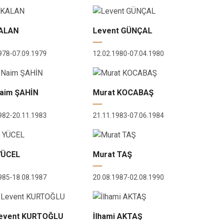
Seydiler
Taşköprü
KALAN
Levent GÜNÇAL
Tosya
978-07.09.1979
12.02.1980-07.04.1980
Naim ŞAHİN
Murat KOCABAŞ
982-20.11.1983
21.11.1983-07.06.1984
 YÜCEL
Murat TAŞ
985-18.08.1987
20.08.1987-02.08.1990
Levent KURTOĞLU
İlhami AKTAŞ