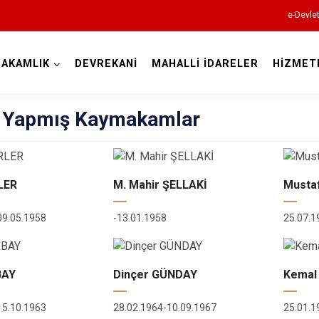
e-Devle
AKAMLIK
DEVREKANİ
MAHALLİ İDARELER
HİZMET
Kastamonu
 Yapmış Kaymakamlar
LER
M. Mahir ŞELLAKİ
Musta
Abana
Ağlı
09.05.1958
-13.01.1958
25.07.1
Araç
Azdavay
BAY
Dinçer GÜNDAY
Kemal
Bozkurt
Çatalzeytin
15.10.1963
28.02.1964-10.09.1967
25.01.1