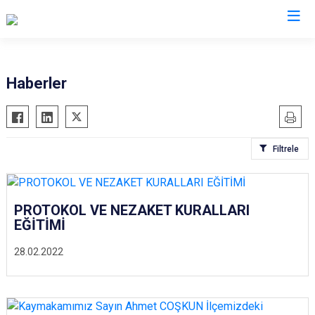
Kastamonu
Haberler
Abana
Hanönü
Ağlı
İhsangazi
Filtrele
Araç
İnebolu
Azdavay
Küre
Bozkurt
Pınarbaşı
PROTOKOL VE NEZAKET KURALLARI
Çatalzeytin
Şenpazar
EĞİTİMİ
Cide
Seydiler
28.02.2022
Daday
Taşköprü
Devrekani
Tosya
Doğanyurt